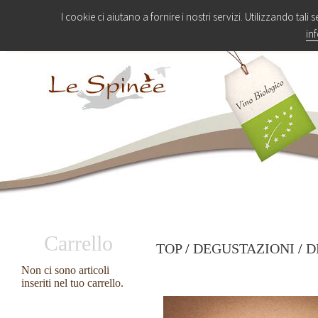
I cookie ci aiutano a fornire i nostri servizi. Utilizzando tali 
in
Carrello
TOP
/
DEGUSTAZIONI
/
D
Non ci sono articoli
inseriti nel tuo carrello.