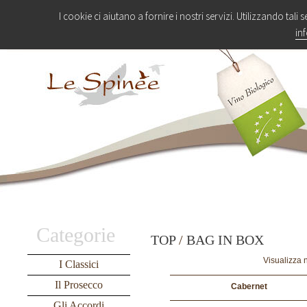
I cookie ci aiutano a fornire i nostri servizi. Utilizzando tali 
in
Categorie
TOP
/
BAG IN BOX
Visualizza n
I Classici
Il Prosecco
Cabernet
Gli Accordi