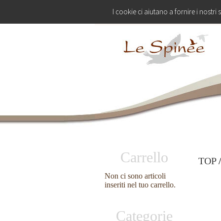
I cookie ci aiutano a fornire i nostri 
Carrello
TOP
Non ci sono articoli
inseriti nel tuo carrello.
Categorie