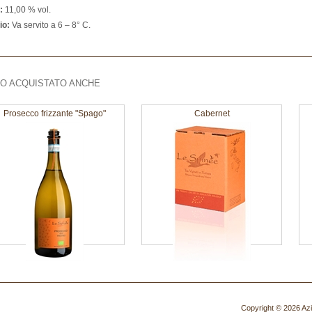
:
11,00 % vol.
io:
Va servito a 6 – 8° C.
O ACQUISTATO ANCHE
Prosecco frizzante "Spago"
Cabernet
Copyright © 2026 Azien