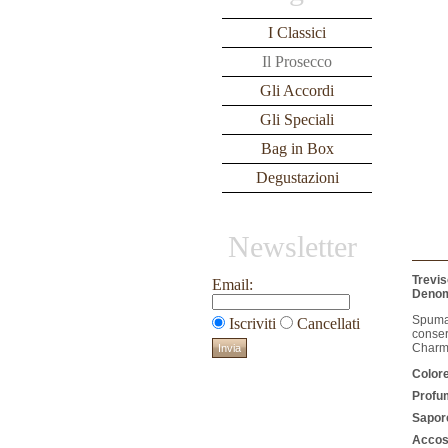
I Classici
Il Prosecco
Gli Accordi
Gli Speciali
Bag in Box
Degustazioni
Newsletter
Trevis
Email:
Denomi
Spuman
Iscriviti
Cancellati
conser
Charma
Colore
Profu
Sapor
Accos