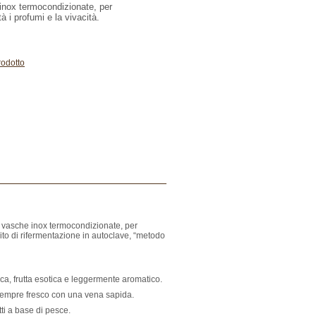
 inox termocondizionate, per
à i profumi e la vivacità.
rodotto
in vasche inox termocondizionate, per
ito di rifermentazione in autoclave, “metodo
sca, frutta esotica e leggermente aromatico.
 sempre fresco con una vena sapida.
ti a base di pesce.