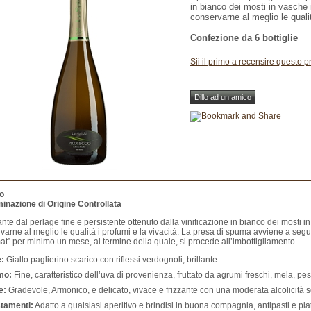
in bianco dei mosti in vasche
conservarne al meglio le qualit
Confezione da 6 bottiglie
Sii il primo a recensire questo p
o
nazione di Origine Controllata
te dal perlage fine e persistente ottenuto dalla vinificazione in bianco dei mosti 
varne al meglio le qualità i profumi e la vivacità. La presa di spuma avviene a segu
t” per minimo un mese, al termine della quale, si procede all’imbottigliamento.
:
Giallo paglierino scarico con riflessi verdognoli, brillante.
mo:
Fine, caratteristico dell’uva di provenienza, fruttato da agrumi freschi, mela, pe
e:
Gradevole, Armonico, e delicato, vivace e frizzante con una moderata alcolicità
tamenti:
Adatto a qualsiasi aperitivo e brindisi in buona compagnia, antipasti e piat